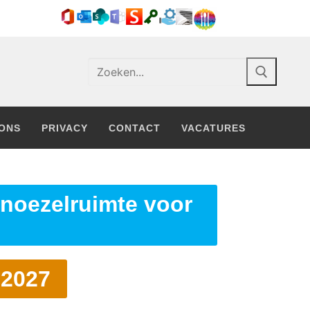
ONS
PRIVACY
CONTACT
VACATURES
noezelruimte voor
-2027