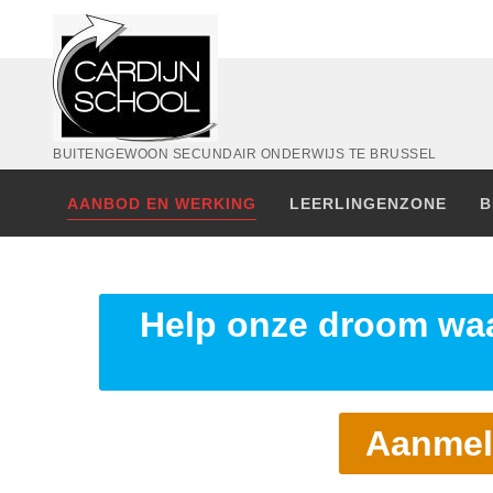
BUITENGEWOON SECUNDAIR ONDERWIJS TE BRUSSEL
AANBOD EN WERKING
LEERLINGENZONE
B
Help onze droom waa
Aanmel